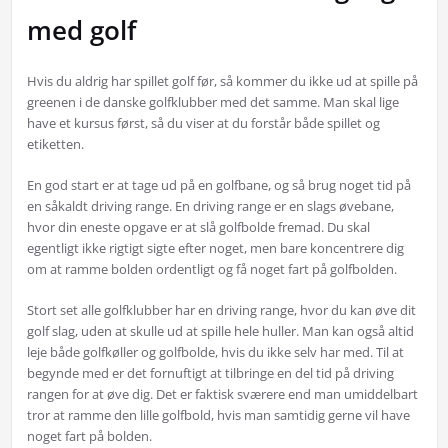
med golf
Hvis du aldrig har spillet golf før, så kommer du ikke ud at spille på
greenen i de danske golfklubber med det samme. Man skal lige
have et kursus først, så du viser at du forstår både spillet og
etiketten.
En god start er at tage ud på en golfbane, og så brug noget tid på
en såkaldt driving range. En driving range er en slags øvebane,
hvor din eneste opgave er at slå golfbolde fremad. Du skal
egentligt ikke rigtigt sigte efter noget, men bare koncentrere dig
om at ramme bolden ordentligt og få noget fart på golfbolden.
Stort set alle golfklubber har en driving range, hvor du kan øve dit
golf slag, uden at skulle ud at spille hele huller. Man kan også altid
leje både golfkøller og golfbolde, hvis du ikke selv har med. Til at
begynde med er det fornuftigt at tilbringe en del tid på driving
rangen for at øve dig. Det er faktisk sværere end man umiddelbart
tror at ramme den lille golfbold, hvis man samtidig gerne vil have
noget fart på bolden.