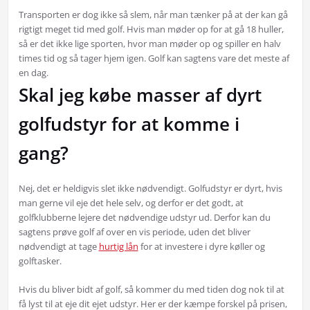
Transporten er dog ikke så slem, når man tænker på at der kan gå
rigtigt meget tid med golf. Hvis man møder op for at gå 18 huller,
så er det ikke lige sporten, hvor man møder op og spiller en halv
times tid og så tager hjem igen. Golf kan sagtens vare det meste af
en dag.
Skal jeg købe masser af dyrt
golfudstyr for at komme i
gang?
Nej, det er heldigvis slet ikke nødvendigt. Golfudstyr er dyrt, hvis
man gerne vil eje det hele selv, og derfor er det godt, at
golfklubberne lejere det nødvendige udstyr ud. Derfor kan du
sagtens prøve golf af over en vis periode, uden det bliver
nødvendigt at tage
hurtig lån
for at investere i dyre køller og
golftasker.
Hvis du bliver bidt af golf, så kommer du med tiden dog nok til at
få lyst til at eje dit ejet udstyr. Her er der kæmpe forskel på prisen,