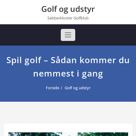
Golf og udstyr
Sebberkloster Golfklub
Spil golf – Sådan kommer du
nemmest i gang
Forside
Golf og udstyr