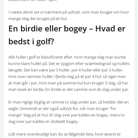
I næste afsnit ser vi nærmere på udtryk, som man bruger om hvor
mange slag der bruges på et hul.
En birdie eller bogey – Hvad er
bedst i golf?
Alle huller i golf er klassificeret efter, hvor mange slag man burde
kunne klare hullet på. Det er opgjort efter sværhedsgrad og hullets
længde. Der kan være par 5 huller, par 4 huller eller par 3 huller.
Hvis man rammer hullet i fjerde slag på et par 4 hul, så siger man
at man går i par. Hvis man på samme hul kun bruger 3 slag, så har
man lavet en birdie. En birdie er det samme som ét slag under par.
Er man rigtigt dygtig at ramme to slag under par, så hedder det en
eagle. Omvendt er der også udtryk for, når man bruger ”for
mange” slag på et hul. Et slag over par kaldes en bogey, mens to
slag over par kaldes en dobbelt bogey.
Lidt mere overskueligt kan du se følgende liste, hvor øverst er