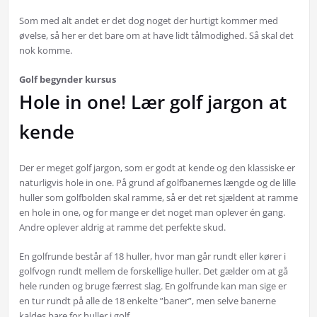
Som med alt andet er det dog noget der hurtigt kommer med
øvelse, så her er det bare om at have lidt tålmodighed. Så skal det
nok komme.
Golf begynder kursus
Hole in one! Lær golf jargon at
kende
Der er meget golf jargon, som er godt at kende og den klassiske er
naturligvis hole in one. På grund af golfbanernes længde og de lille
huller som golfbolden skal ramme, så er det ret sjældent at ramme
en hole in one, og for mange er det noget man oplever én gang.
Andre oplever aldrig at ramme det perfekte skud.
En golfrunde består af 18 huller, hvor man går rundt eller kører i
golfvogn rundt mellem de forskellige huller. Det gælder om at gå
hele runden og bruge færrest slag. En golfrunde kan man sige er
en tur rundt på alle de 18 enkelte ”baner”, men selve banerne
kaldes bare for huller i golf.