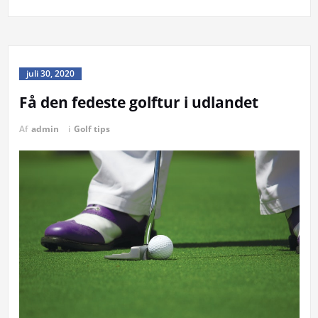
juli 30, 2020
Få den fedeste golftur i udlandet
Af
admin
i
Golf tips